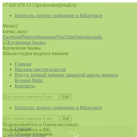
+7 920 078 13 15
pyatovakm@mail.ru
Написать личное сообщение в ВКонтакте
Меню2
ksenia_mays
Facebook
Pinterest
Instagram
YouTube
Odnoklassniki
Кружевная Sказка
Школа-студия модного вязания
Главная
Магазин мастер-классов
Вход в личный кабинет закрытой школы вязания
Ксении Майс
Контакты
Написать личное сообщение в ВКонтакте
You are here:
Подписывайтесь в Одноклассниках:
Главная
Подписывайтесь в ВК:
Отзывы учеников