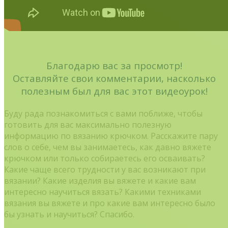
Благодарю вас за просмотр!
Оставляйте свои комментарии, насколько
полезным был для вас этот видеоурок!
Буду рада познакомиться с вами поближе, чтобы
готовить для вас максимально полезную
информацию по вязанию крючком. Расскажите пару
слов о себе, чем вы занимаетесь, как давно вяжете
крючком или только собираетесь его осваивать?
Какие чаще всего трудности у вас возникают при
вязании? Какие изделия вы вяжете и какие вам
интересно научиться вязать? Какими техниками
вязания вы вяжете и про какие вам интересно было
бы узнать и научиться? Спасибо.